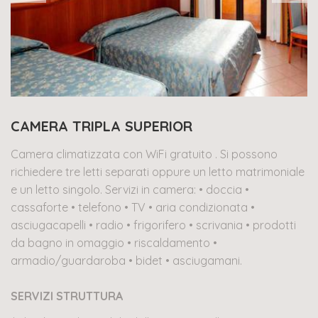
CAMERA TRIPLA SUPERIOR
Camera climatizzata con WiFi gratuito . Si possono
richiedere tre letti separati oppure un letto matrimoniale
e un letto singolo. Servizi in camera: • doccia •
cassaforte • telefono • TV • aria condizionata •
asciugacapelli • radio • frigorifero • scrivania • prodotti
da bagno in omaggio • riscaldamento •
armadio/guardaroba • bidet • asciugamani.
SERVIZI STRUTTURA