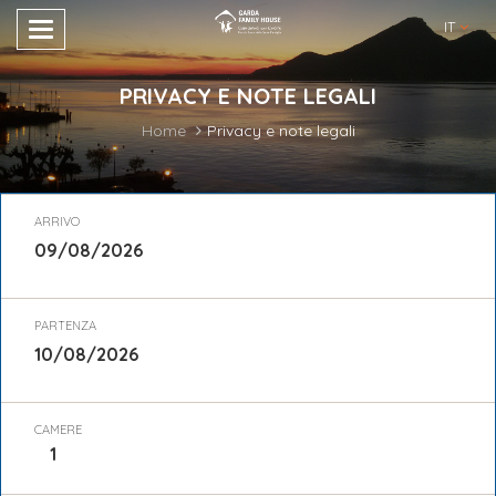
IT
PRIVACY E NOTE LEGALI
Home
Privacy e note legali
ARRIVO
PARTENZA
CAMERE